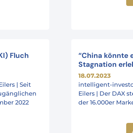
KI) Fluch
“China könnte e
Stagnation erl
18.07.2023
ilers | Seit
intelligent-invest
zugänglichen
Eilers | Der DAX st
mber 2022
der 16.000er Mark