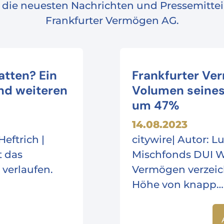
e die neuesten Nachrichten und Pressemitt
Frankfurter Vermögen AG.
atten? Ein
Frankfurter Ve
und weiteren
Volumen seines
um 47%
14.08.2023
eftrich |
citywire| Autor: 
t das
Mischfonds DUI We
 verlaufen.
Vermögen verzeich
Höhe von knapp…