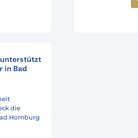
unterstützt
r in Bad
eit
ck die
 Bad Homburg