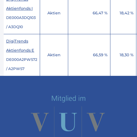
Aktienfonds I
Aktien
66,47 %
18,42 %
DE000A3DQ103
/ A3DQ10
DigiTrends
Aktienfonds E
Aktien
66,59 %
18,30 %
DE000A2PWS72
/ A2PWS7