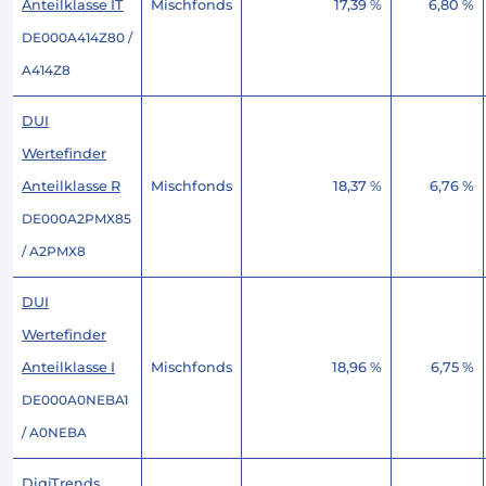
Anteilklasse IT
Mischfonds
17,39 %
6,80 %
DE000A414Z80 /
A414Z8
DUI
Wertefinder
Anteilklasse R
Mischfonds
18,37 %
6,76 %
DE000A2PMX85
/ A2PMX8
DUI
Wertefinder
Anteilklasse I
Mischfonds
18,96 %
6,75 %
DE000A0NEBA1
/ A0NEBA
DigiTrends