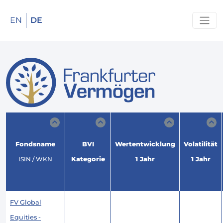
EN
DE
Fondsname
BVI
Wertentwicklung
Volatilität
ISIN / WKN
Kategorie
1 Jahr
1 Jahr
FV Global
Equities -