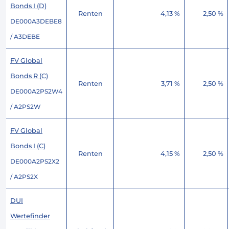
Bonds I (D)
Renten
4,13 %
2,50 %
DE000A3DEBE8
/ A3DEBE
FV Global
Bonds R (C)
Renten
3,71 %
2,50 %
DE000A2PS2W4
/ A2PS2W
FV Global
Bonds I (C)
Renten
4,15 %
2,50 %
DE000A2PS2X2
/ A2PS2X
DUI
Wertefinder