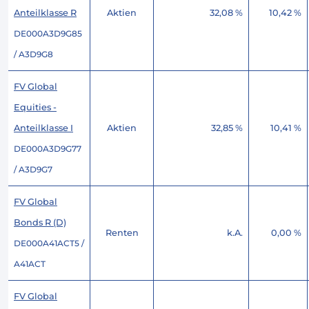
Anteilklasse R
Aktien
32,08 %
10,42 %
DE000A3D9G85
/ A3D9G8
FV Global
Equities -
Anteilklasse I
Aktien
32,85 %
10,41 %
DE000A3D9G77
/ A3D9G7
FV Global
Bonds R (D)
Renten
k.A.
0,00 %
DE000A41ACT5 /
A41ACT
FV Global