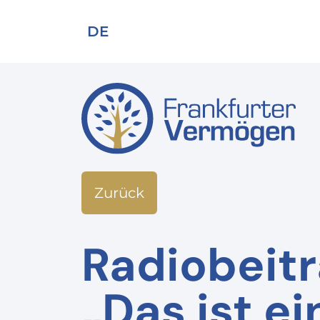
DE
Zurück
Radiobeit
„Das ist e