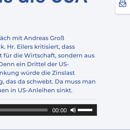
präch mit Andreas Groß
Hr. Eilers kritisiert, dass
für die Wirtschaft, sondern aus
Denn ein Drittel der US-
enkung würde die Zinslast
ding, das da schwebt. Da muss man
auen in US-Anleihen sinkt.
Pfeiltasten
00:00
Hoch/Runter
benutzen,