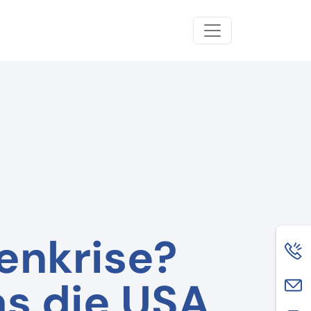
enkrise?
as die USA