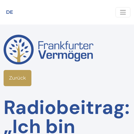
DE
Zurück
Radiobeitrag:
„Ich bin