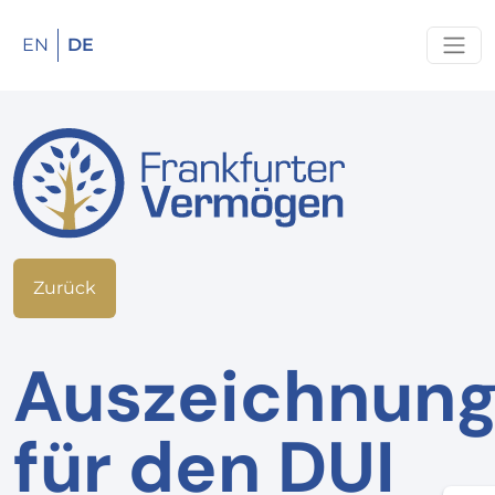
EN
DE
Zurück
Auszeichnun
für den DUI