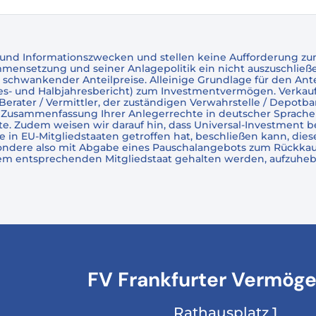
 und Informationszwecken und stellen keine Aufforderung zum
setzung und seiner Anlagepolitik ein nicht auszuschließendes
schwankender Anteilpreise. Alleinige Grundlage für den Ant
hres- und Halbjahresbericht) zum Investmentvermögen. Verka
Berater / Vermittler, der zuständigen Verwahrstelle / Depotb
 Zusammenfassung Ihrer Anlegerrechte in deutscher Sprache 
Zudem weisen wir darauf hin, dass Universal-Investment bei 
 in EU-Mitgliedstaaten getroffen hat, beschließen kann, dies
sbesondere also mit Abgabe eines Pauschalangebots zum Rückk
dem entsprechenden Mitgliedstaat gehalten werden, aufzuheb
FV Frankfurter Vermög
Rathausplatz 1