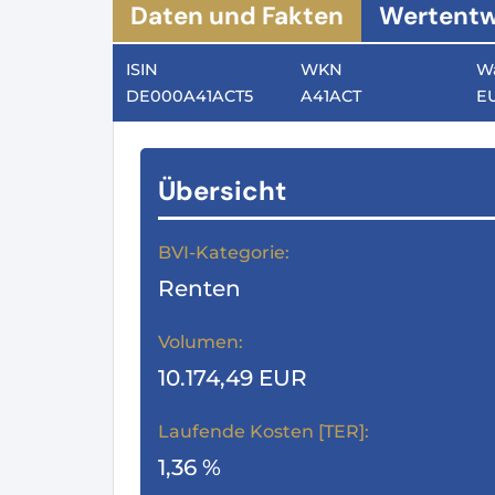
Daten und Fakten
Wertentw
ISIN
WKN
W
DE000A41ACT5
A41ACT
E
Übersicht
BVI-Kategorie:
Renten
Volumen:
10.174,49 EUR
Laufende Kosten [TER]:
1,36 %