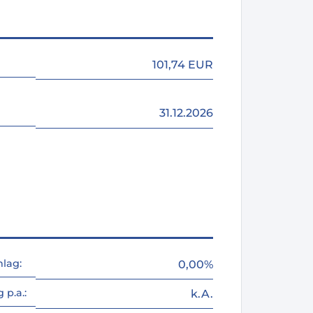
101,74 EUR
31.12.2026
lag:
0,00%
p.a.:
k.A.