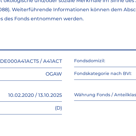
 ökologische und/oder soziale Merkmale im Sinne des 
088). Weiterführende Informationen können dem Absc
tes des Fonds entnommen werden.
Fondsdomizil:
DE000A41ACT5 / A41ACT
Fondskategorie nach BVI:
OGAW
Währung Fonds / Anteilklas
10.02.2020 / 13.10.2025
(D)